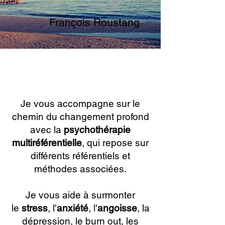
François Roustang
Psychothérapie
|
TCC
| Hypnose |
Sophrologie | Art-thérapie
Paris 14
Je vous accompagne sur le
chemin du changement profond
avec la
psychothérapie
multiréférentielle
, qui repose sur
différents référentiels et
méthodes associées.
Je vous aide à surmonter
le
stress
, l'
anxiété
, l'
angoisse
, la
dépression, le burn out, les