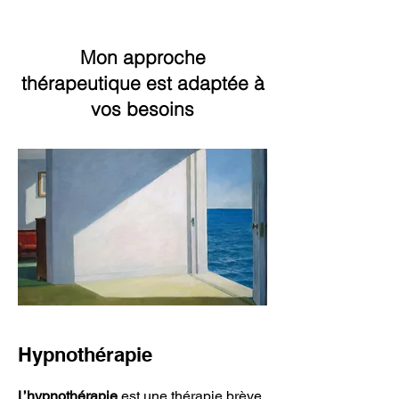
Psychothérapie analytique - Hypnothérapie
Paris 14
Elodie Arnaud Duparay,
psychanalyste
,
hypnothérapeute et
basée à Paris 14. Ma spécialité
Psychothérapie analytique - Hypnothérapie
Paris 14
Mon
approche
thérapeutique
est adaptée à
vos besoins
Hypnothérapie
L’hypnothérapie
est une thérapie brève