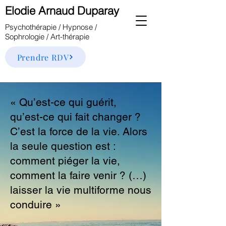
Elodie Arnaud Duparay
Psychothérapie /
Hypnose /
Sophrologie / Art-thérapie
Prendre RDV
« Qu’est-ce qui guérit,
qu’est-ce qui fait changer ?
C’est la force de la vie. Alors
la seule question est :
comment piéger la vie,
comment la faire venir ? (…)
laisser la vie multiforme nous
conduire »