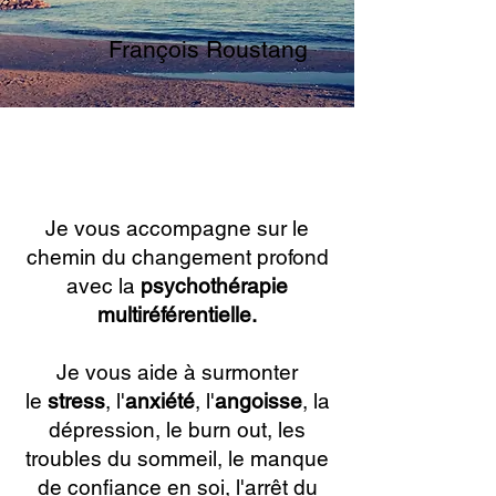
François Roustang
Psychothérapie
|
TCC
| Hypnose |
Sophrologie | Art-thérapie
Paris 14
Je vous accompagne sur le
chemin du changement profond
avec la
psychothérapie
multiréférentielle.
Je vous aide à surmonter
le
stress
, l'
anxiété
, l'
angoisse
, la
dépression, le burn out, les
troubles du sommeil, le manque
de confiance en soi, l'arrêt du