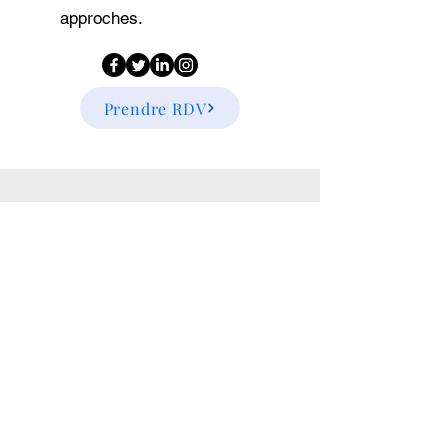
approches.
Prendre RDV
Marie
J'ai eu la chance de rencontrer
Elodie Arnaud Duparay, son
accompagnement à changé ma vie,