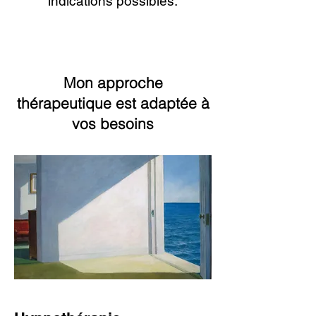
indications possibles.​
Psychothérapie - Hypnothérapie
Paris 14
Elodie Arnaud Duparay,
sophrologie
,
hypnothérapeute
Paris 14. Ma spécialité
Psychothérapie - Hypnothérapie - Sophrologie
Paris 14
Mon
approche
thérapeutique
est adaptée à
vos besoins