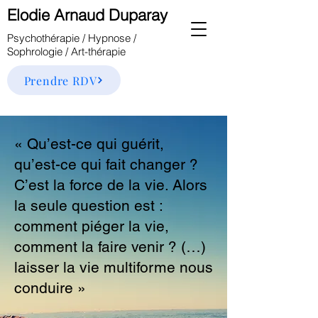
Elodie Arnaud Duparay
Psychothérapie /
Hypnose /
Sophrologie / Art-thérapie
Prendre RDV
« Qu’est-ce qui guérit,
qu’est-ce qui fait changer ?
C’est la force de la vie. Alors
la seule question est :
comment piéger la vie,
comment la faire venir ? (…)
laisser la vie multiforme nous
conduire »