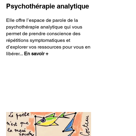
Psychothérapie analytique
Elle offre l’espace de parole de la
psychothérapie analytique qui vous
permet de prendre conscience des
répétitions symptomatiques et
d’explorer vos ressources pour vous en
libérer.
..
En savoir +
Psychothérapie - Hypnothérapie
Paris 14
Elodie Arnaud Duparay,
sophrologie
,
hypnothérapeute
Paris 14. Ma spécialité
Psychothérapie - Hypnothérapie - Sophrologie
Paris 14
Hypnose Art-thérapie TCC
Sophrologie TCC